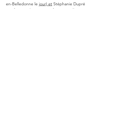
en-Belledonne le 
jour) et
 Stéphanie Dupré 
(professeur de yoga certifiée yoga alliance 
et formée à différents styles de yoga 
depuis 6 ans).
En lire plus >
RSVP
Partager cet événement