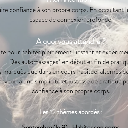
re confiance à son propre corps. En occultant le
espace de connexion profonde.
A quoi vous attendre ?
ste pour habiter pleinement l'instant et expérime
Des automassages* en début et fin de pratiq
 marqués que dans un cours habituel alternés d
venir à une simplicité et justesse de pratique p
confiance à son propre corps.
Les 12 thèmes abordés :
Septembre (le 9) : Habiter son corps