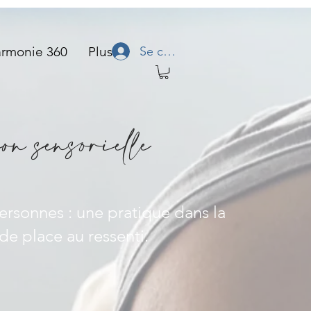
Se connecter
rmonie 360
Plus
n sensorielle
ersonnes : une pratique dans la
de place au ressenti.