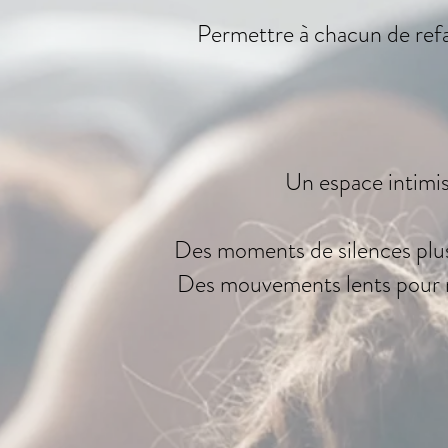
Permettre à chacun de refai
​Un espace intimi
Des moments de silences plus
Des mouvements lents pour re