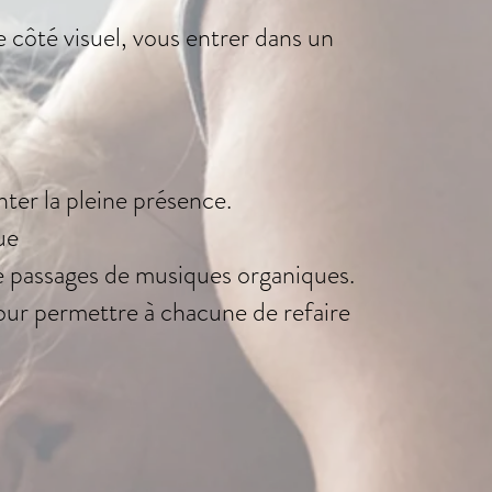
 côté visuel, vous entrer dans un
nter la pleine présence.
ue
e passages de musiques organiques.
our permettre à chacune de refaire