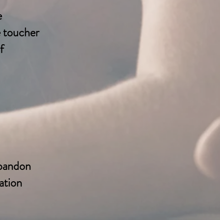
e
e toucher
f
abandon
ration