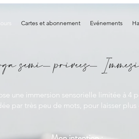
Cours
Cartes et abonnement
Evénements
Ha
oga sémi- privées
- Immesio
ose une immersion sensorielle limitée à 4 p
e par très peu de mots, pour laisser plus 
Mon intention :