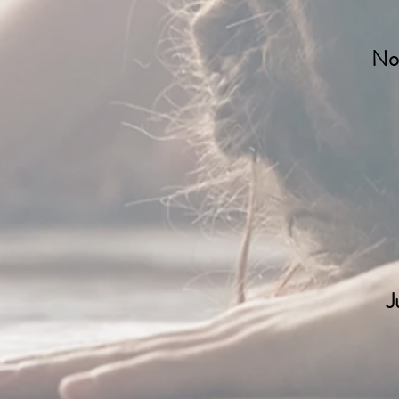
Nov
J