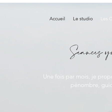
Accueil
Le studio
Les 
Séances y
Une fois par mois, je prop
pénombre, guidé