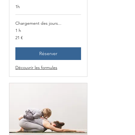
1h
Chargement des jours...
1 h
21
21 €
euros
Réserver
Découvrir les formules