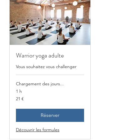
Warrior yoga adulte
Vous souhaitez vous challenger
Chargement des jours...
1 h
21
21 €
euros
Réserver
Découvrir les formules