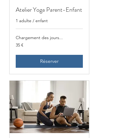
Atelier Yoga Parent-Enfant
1 adulte / enfant
Chargement des jours...
35
35 €
euros
Réserver