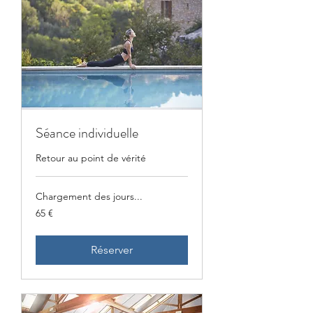
Séance individuelle
Retour au point de vérité
Chargement des jours...
65
65 €
euros
Réserver