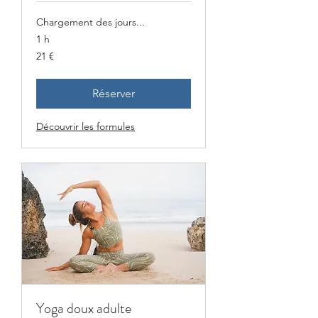
Chargement des jours...
1 h
21
21 €
euros
Réserver
Découvrir les formules
Yoga doux adulte