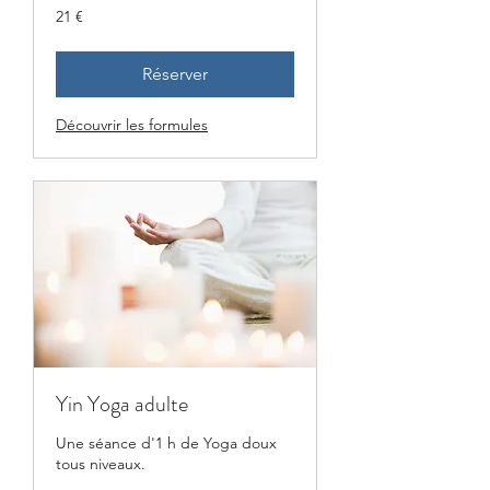
21
21 €
euros
Réserver
Découvrir les formules
Yin Yoga adulte
Une séance d'1 h de Yoga doux
tous niveaux.