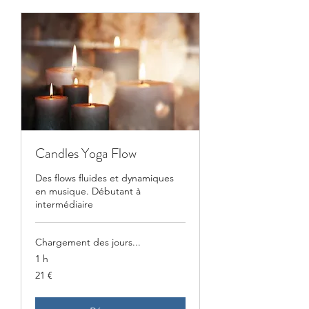
Candles Yoga Flow
Des flows fluides et dynamiques
en musique. Débutant à
intermédiaire
Chargement des jours...
1 h
21
21 €
euros