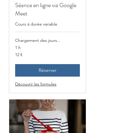
Séance en ligne via Google
Meet
Cours à durée variable
Chargement des jours...
1 h
12
12 €
euros
Réserver
Découvrir les formules