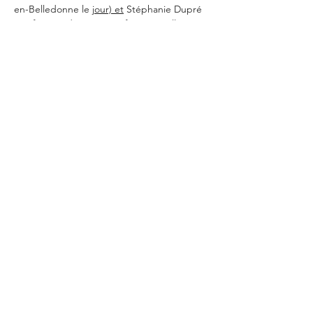
en-Belledonne le 
jour) et
 Stéphanie Dupré 
(professeur de yoga certifiée yoga alliance 
et formée à différents styles de yoga 
depuis 6 ans).
En lire plus >
RSVP
Partager cet événement