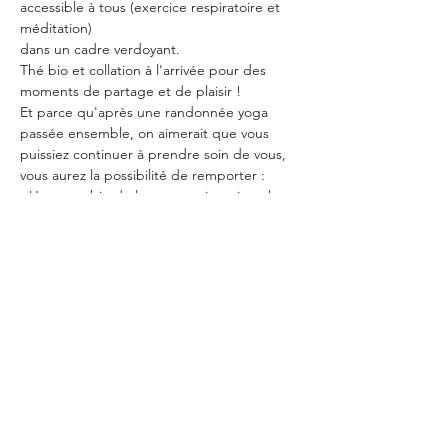
accessible à tous (exercice respiratoire et 
méditation)
dans un cadre verdoyant.
Thé bio et collation à l'arrivée pour des 
moments de partage et de plaisir ! 
Et parce qu'après une randonnée yoga 
passée ensemble, on aimerait que vous 
puissiez continuer à prendre soin de vous, 
vous aurez la possibilité de remporter :
- Un savon bio de la savonnerie artisanale 
du jura (pour sentir bon après l'effort)
En lire plus >
Partager cet événement