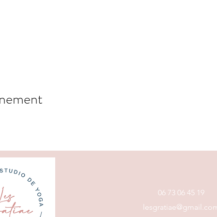
énement
06 73 06 45 19
lesgratiae@gmail.co