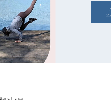
A
Voi
-Bains, France