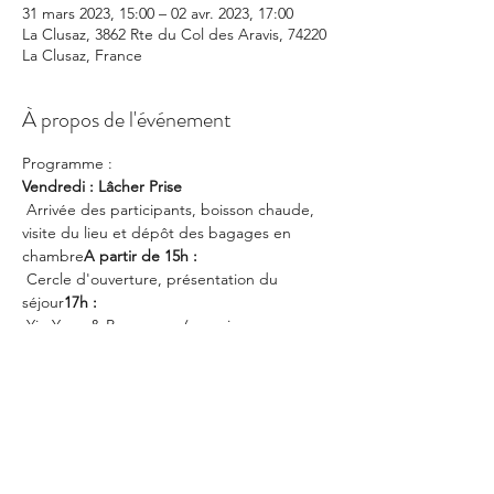
31 mars 2023, 15:00 – 02 avr. 2023, 17:00
La Clusaz, 3862 Rte du Col des Aravis, 74220
La Clusaz, France
À propos de l'événement
Programme :
Vendredi : Lâcher Prise
 Arrivée des participants, boisson chaude, 
visite du lieu et dépôt des bagages en 
chambre
A partir de 15h :
 Cercle d'ouverture, présentation du 
séjour
17h :
 Yin Yoga & Pranayama (exercice 
respiratoire)
17h30 - 19h :
 Repas convivial pour faire 
connaissance
19h30 :
En lire plus >