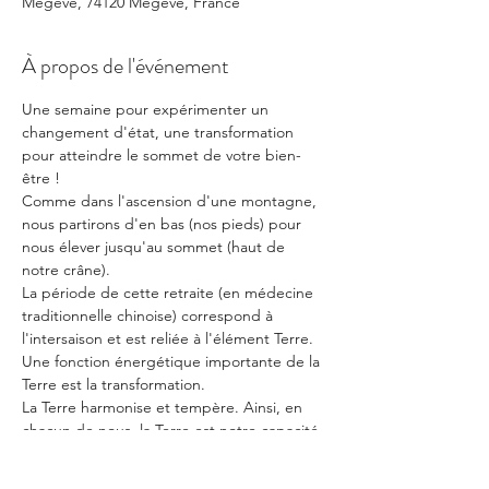
Megève, 74120 Megève, France
À propos de l'événement
Une semaine pour expérimenter un 
changement d'état, une transformation 
pour atteindre le sommet de votre bien-
être !
Comme dans l'ascension d'une montagne, 
nous partirons d'en bas (nos pieds) pour 
nous élever jusqu'au sommet (haut de 
notre crâne).
La période de cette retraite (en médecine 
traditionnelle chinoise) correspond à 
l'intersaison et est reliée à l'élément Terre.
Une fonction énergétique importante de la 
Terre est la transformation.
La Terre harmonise et tempère. Ainsi, en 
chacun de nous, la Terre est notre capacité 
à l' aller vers l'équilibre en modifiant les 
déséquilibres de nos états énergétiques.