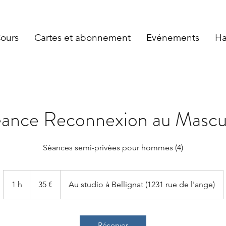
Cours
Cartes et abonnement
Evénements
Ha
ance Reconnexion au Mascu
Séances semi-privées pour hommes (4)
35
euros
1 h
1
35 €
Au studio à Bellignat (1231 rue de l'ange)
Réserver