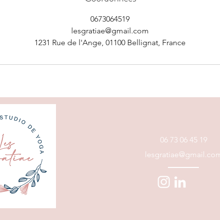
0673064519
lesgratiae@gmail.com
1231 Rue de l'Ange, 01100 Bellignat, France
06 73 06 45 19
lesgratiae@gmail.co